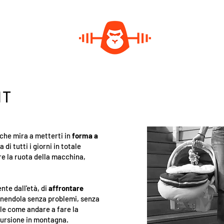
IT
che mira a metterti in
forma a
 di tutti i giorni in totale
re la ruota della macchina,
te dall'età, di
affrontare
nendola senza problemi, senza
ale come andare a fare la
scursione in montagna.