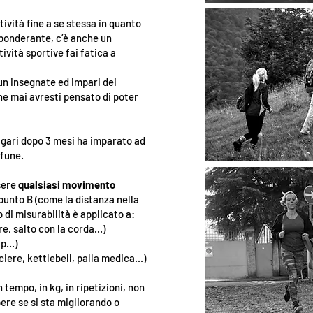
ività fine a se stessa in quanto
ponderante, c’è anche un
ività sportive fai fatica a
 un insegnate ed impari dei
he mai avresti pensato di poter
magari dopo 3 mesi ha imparato ad
 fune.
sere
qualsiasi movimento
 punto B (come la distanza nella
o di misurabilità è applicato a:
e, salto con la corda...)
p...)
ciere, kettlebell, palla medica...)
 tempo, in kg, in ripetizioni, non
pere se si sta migliorando o